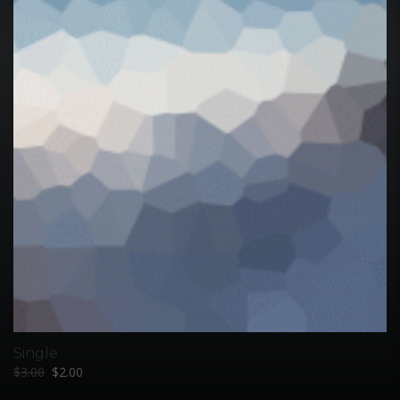
Single
$
3.00
$
2.00