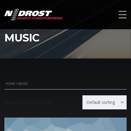
MUSIC
HOME
/ MUSIC
Showing the single result
Default sorting
SALE!