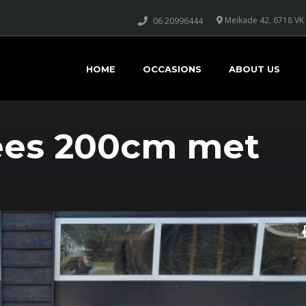
Meikade 42, 6718 VK
06 20996444
HOME
OCCASIONS
ABOUT US
rees 200cm met