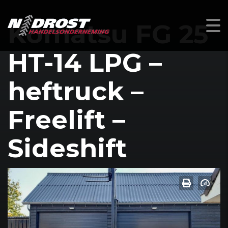
Komatsu FG 25
HT-14 LPG –
heftruck –
Freelift –
Sideshift